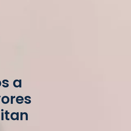
s a
ores
itan