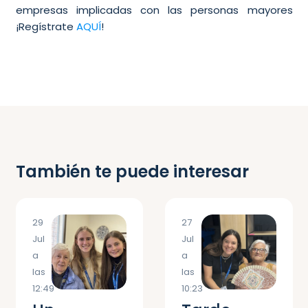
empresas implicadas con las personas mayores
¡Regístrate
AQUÍ
!
También te puede interesar
29
27
Jul
Jul
a
a
las
las
12:49
10:23