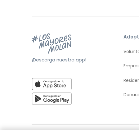
Adopt
Volunt
¡Descarga nuestra app!
Empre
Reside
Donac
© 2026 Adopta Un Abuelo
Términos y con