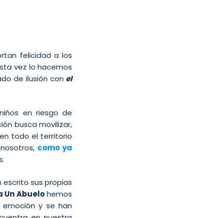
tan felicidad a los
sta vez lo hacemos
do de ilusión con
el
iños en riesgo de
ión busca movilizar,
 todo el territorio
 nosotros,
como ya
s.
 escrito sus propias
 Un Abuelo
hemos
a emoción y se han
cuentra en nuestra