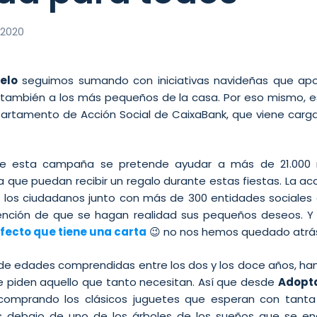
 2020
elo
seguimos sumando con iniciativas navideñas que apor
también a los más pequeños de la casa. Por eso mismo, e
artamento de Acción Social de CaixaBank, que viene carga
.
de esta campaña se pretende ayudar a más de 21.000 n
ra que puedan recibir un regalo durante estas fiestas. La acc
 los ciudadanos junto con más de 300 entidades sociales en
tención de que se hagan realidad sus pequeños deseos. Y
fecto que tiene una carta
😉 no nos hemos quedado atrá
de edades comprendidas entre los dos y los doce años, han
ue piden aquello que tanto necesitan. Así que desde
Adopta
 comprando los clásicos juguetes que esperan con tant
s debajo de uno de los árboles de los sueños que se en