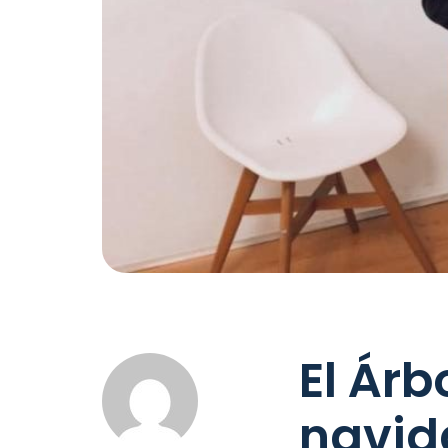
El Árb
navid