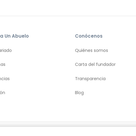
a Un Abuelo
Conócenos
ariado
Quiénes somos
sas
Carta del fundador
ncias
Transparencia
ión
Blog
diciones
Política y privacidad
Política