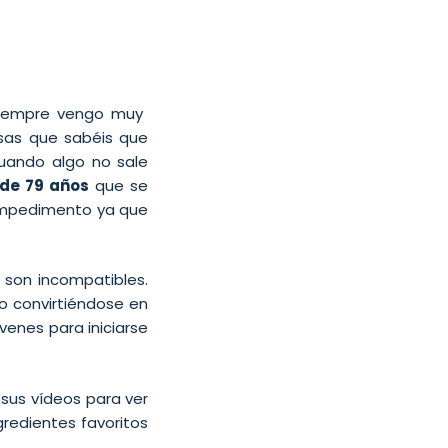
 siempre vengo muy
esas que sabéis que
uando algo no sale
de 79 años
que se
n impedimento ya que
 son incompatibles.
o convirtiéndose en
venes para iniciarse
sus vídeos para ver
gredientes favoritos