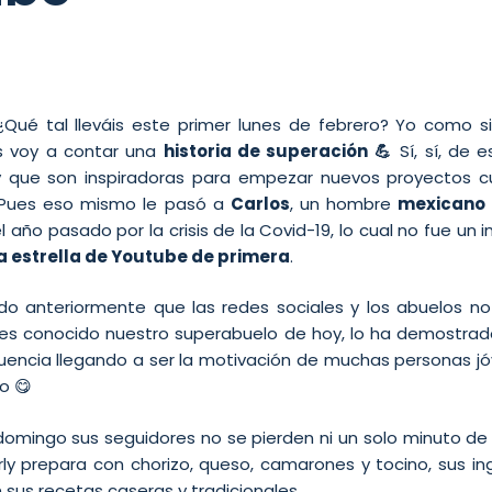
♀️ ¿Qué tal lleváis este primer lunes de febrero? Yo como
s voy a contar una
historia de superación 💪
Sí, sí, de 
 que son inspiradoras para empezar nuevos proyectos c
Pues eso mismo le pasó a
Carlos
, un hombre
mexicano 
 año pasado por la crisis de la Covid-19, lo cual no fue u
 estrella de Youtube de primera
.
 anteriormente que las redes sociales y los abuelos no
es conocido nuestro superabuelo de hoy, lo ha demostrad
uencia llegando a ser la motivación de muchas personas jó
o 😋
omingo sus seguidores no se pierden ni un solo minuto de 
ly prepara con chorizo, queso, camarones y tocino, sus in
 sus recetas caseras y tradicionales.