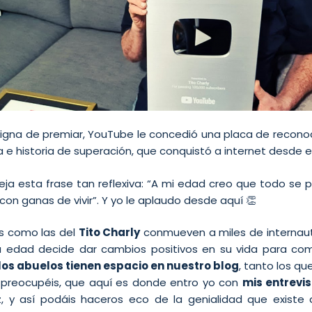
 digna de premiar, YouTube le concedió una placa de recon
a e historia de superación, que conquistó a internet desde e
ja esta frase tan reflexiva: “A mi edad creo que todo se 
con ganas de vivir”. Y yo le aplaudo desde aquí 👏
as como las del
Tito Charly
conmueven a miles de internau
 edad decide dar cambios positivos en su vida para com
los abuelos tienen espacio en nuestro blog
, tanto los q
 preocupéis, que aquí es donde entro yo con
mis entrevi
, y así podáis haceros eco de la genialidad que existe