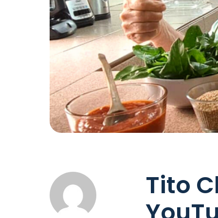
Tito C
YouT