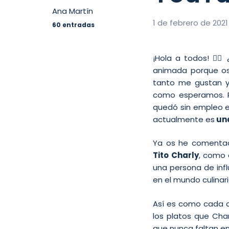
Ana Martín
1 de febrero de 2021
60 entradas
¡Hola a todos! 🙋‍
animada porque o
tanto me gustan y
como esperamos. 
quedó sin empleo el
actualmente es
una
Ya os he comentado
Tito Charly
, como 
una persona de infl
en el mundo culinari
Así es como cada d
los platos que Char
que nunca faltan en