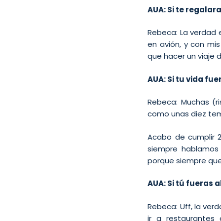
AUA: Si te regalar
Rebeca: La verdad e
en avión, y con mis
que hacer un viaje de
AUA: Si tu vida f
Rebeca: Muchas (r
como unas diez tem
Acabo de cumplir 
siempre hablamos 
porque siempre qu
AUA: Si tú fueras 
Rebeca: Uff, la ver
ir a restaurantes