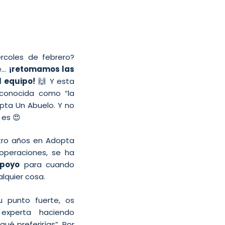
rcoles de febrero?
e…
¡retomamos las
l equipo!
🙌 Y esta
 conocida como “la
ta Un Abuelo. Y no
 es 😍
tro años en Adopta
operaciones, se ha
poyo
para cuando
lquier cosa.
u punto fuerte, os
xperta haciendo
ué preferirías”. Por