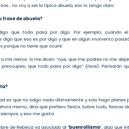
as… no voy a ser la típica abuela, eso lo tengo claro.
u frase de abuela?
igo que todo pasa por algo. Por ejemplo, cuando el 
 digo que eso es por algo y que en algún momento pasará
es porque no tiene que ocurrir.
 a mis nietos. Si me dicen: “oye, que mis padres no me dejan i
e preocupes, que todo pasa por algo” (risas). Pensarán 
sta?
rdad es que no salgo nada últimamente y solo hago planes p
 ahora mismo, diría que prefiero fiesta. Sobre todo, fiestas 
 siempre, y eso me gusta.
mbre de Rebeca va asociado al
‘buenrollismo’
, algo que i