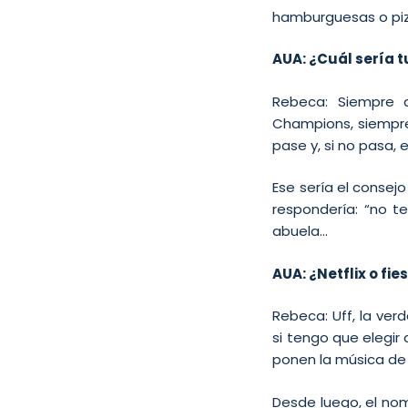
hamburguesas o pizz
AUA: ¿Cuál sería t
Rebeca: Siempre d
Champions, siempre
pase y, si no pasa, 
Ese sería el consejo
respondería: “no t
abuela…
AUA: ¿Netflix o fie
Rebeca: Uff, la ve
si tengo que elegir
ponen la música de
Desde luego, el no