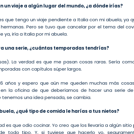
an un viaje a algún lugar del mundo, ¿a dónde irías?
s que tengo un viaje pendiente a Italia con mi abuela, ya q
 hermanas. Pero se tuvo que cancelar por el tema del covi
 ya, iría a Italia por mi abuela.
uera una serie, ¿cuántas temporadas tendrías?
isas). La verdad es que me pasan cosas raras. Sería co
poradas con capítulos súper largos.
26 años y espero que aún me queden muchas más cosas 
en la oficina de que deberíamos de hacer una serie d
e tenemos una idea pensada, se cambia.
abuela, ¿qué tipo de comida le harías a tus nietos?
dad es que odio cocinar. Yo creo que los llevaría a algún sit
 de todo tipo. Y, si tuviese que hacerlo yo, seguramen