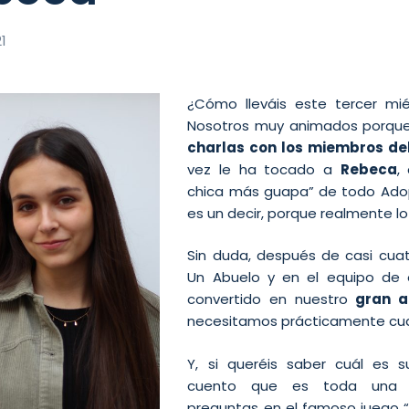
21
¿Cómo lleváis este tercer mié
Nosotros muy animados porqu
charlas con los miembros de
vez le ha tocado a
Rebeca
,
chica más guapa” de todo Adop
es un decir, porque realmente lo
Sin duda, después de casi cua
Un Abuelo y en el equipo de 
convertido en nuestro
gran a
necesitamos prácticamente cua
Y, si queréis saber cuál es s
cuento que es toda una e
preguntas en el famoso juego “q