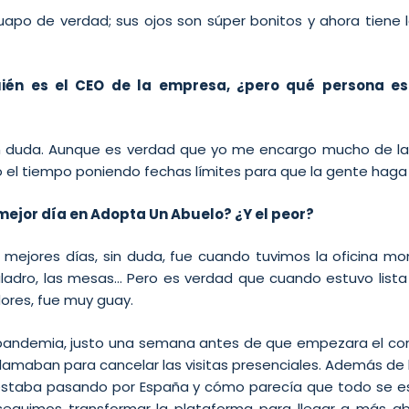
uapo de verdad; sus ojos son súper bonitos y ahora tiene l
ién es el CEO de la empresa, ¿pero qué persona e
in duda. Aunque es verdad que yo me encargo mucho de las
 el tiempo poniendo fechas límites para que la gente haga
mejor día en Adopta Un Abuelo? ¿Y el peor?
 mejores días, sin duda, fue cuando tuvimos la oficina mo
l taladro, las mesas… Pero es verdad que cuando estuvo list
res, fue muy guay.
a pandemia, justo una semana antes de que empezara el co
 llamaban para cancelar las visitas presenciales. Además de 
 estaba pasando por España y cómo parecía que todo se e
eguimos transformar la plataforma para llegar a más a