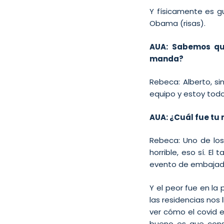
Y físicamente es g
Obama (risas).
AUA: Sabemos qu
manda?
Rebeca: Alberto, s
equipo y estoy todo
AUA: ¿Cuál fue tu 
Rebeca: Uno de los
horrible, eso sí. E
evento de embajado
Y el peor fue en l
las residencias nos
ver cómo el covid
bueno es que cons