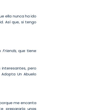
ue ella nunca ha ido
d. Así que, si tengo
mo
Friends
, que tiene
interesantes, pero
e Adopta Un Abuelo
io porque me encanta
te prepararía unas