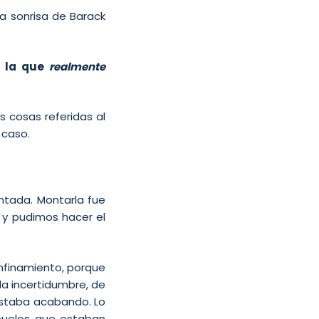
a sonrisa de Barack
s la que
realmente
 cosas referidas al
 caso.
ntada. Montarla fue
a y pudimos hacer el
nfinamiento, porque
la incertidumbre, de
staba acabando. Lo
buelos que estaban