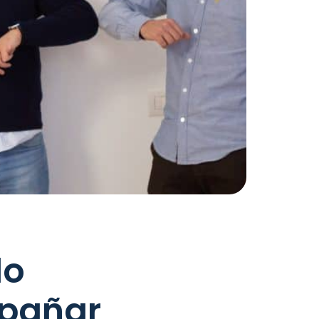
lo
mpañar