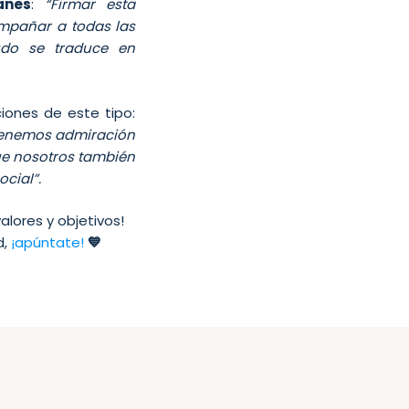
anes
:
“Firmar esta
mpañar a todas las
do se traduce en
iones de este tipo:
 tenemos admiración
ue nosotros también
ocial”.
lores y objetivos!
d,
¡apúntate!
💙