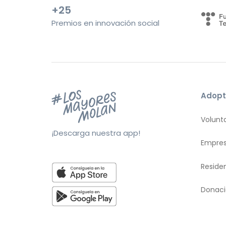
+25
Premios en innovación social
Adopt
Volunt
¡Descarga nuestra app!
Empre
Reside
Donac