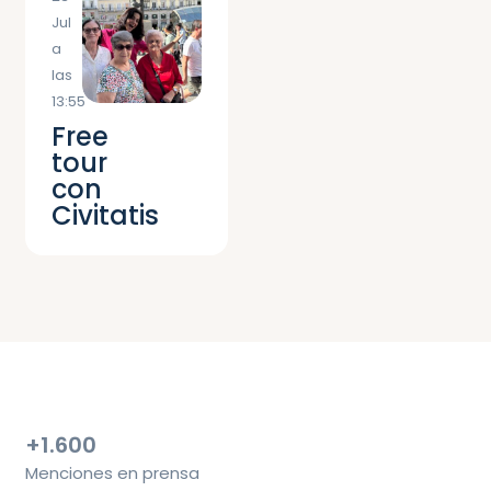
Jul
a
las
13:55
Free
tour
con
Civitatis
+1.600
Menciones en prensa