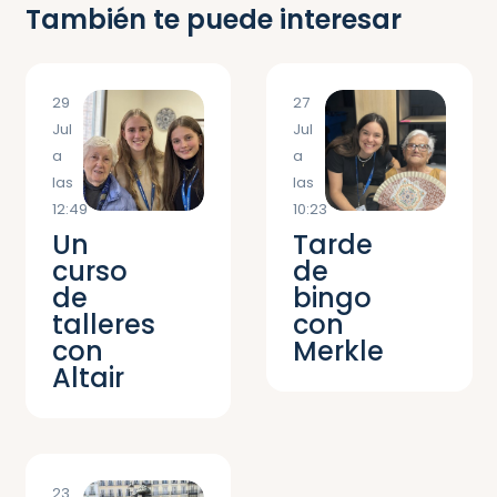
También te puede interesar
29
27
Jul
Jul
a
a
las
las
12:49
10:23
Un
Tarde
curso
de
de
bingo
talleres
con
con
Merkle
Altair
23