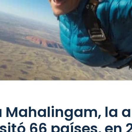
 Mahalingam, la a
sitó 66 países, en 