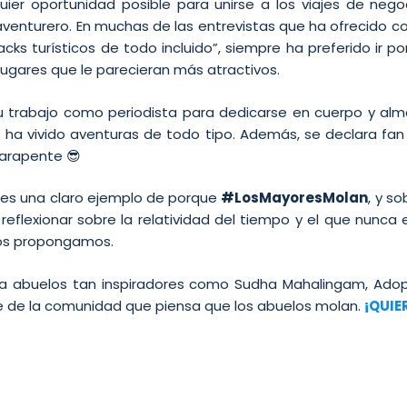
ier oportunidad posible para unirse a los viajes de nego
venturero. En muchas de las entrevistas que ha ofrecido c
ks turísticos de todo incluido”, siempre ha preferido ir por
lugares que le parecieran más atractivos.
 trabajo como periodista para dedicarse en cuerpo y alma
es ha vivido aventuras de todo tipo. Además, se declara fa
arapente 😎
 es una claro ejemplo de porque
#LosMayoresMolan
, y s
 reflexionar sobre la relatividad del tiempo y el que nunca
nos propongamos.
 a abuelos tan inspiradores como Sudha Mahalingam, Ado
te de la comunidad que piensa que los abuelos molan.
¡QUIE