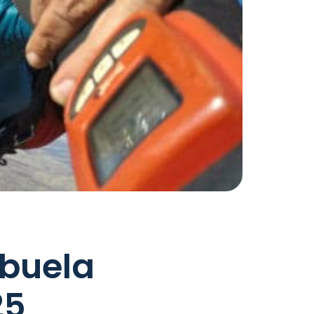
buela
25