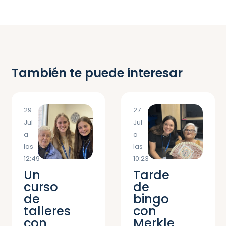
También te puede interesar
29
27
Jul
Jul
a
a
las
las
12:49
10:23
Un
Tarde
curso
de
de
bingo
talleres
con
con
Merkle