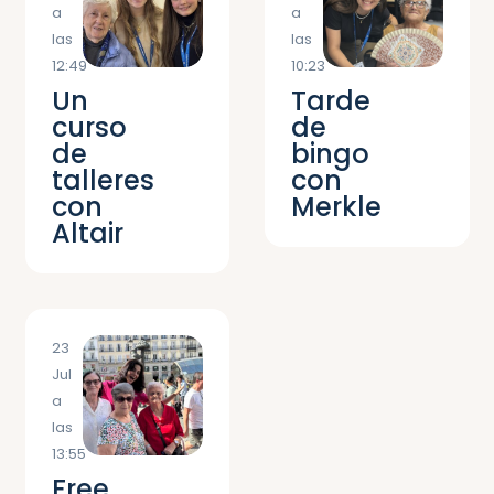
a
a
las
las
12:49
10:23
Un
Tarde
curso
de
de
bingo
talleres
con
con
Merkle
Altair
23
Jul
a
las
13:55
Free