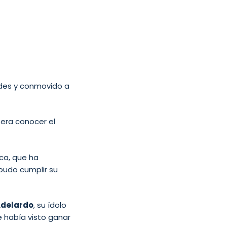
edes y conmovido a
era conocer el
ica, que ha
pudo cumplir su
delardo
, su ídolo
e había visto ganar