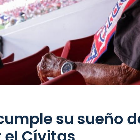
cumple su sueño d
r el Cívitas