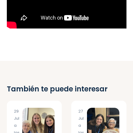
También te puede interesar
29
27
Jul
Jul
a
a
las
las