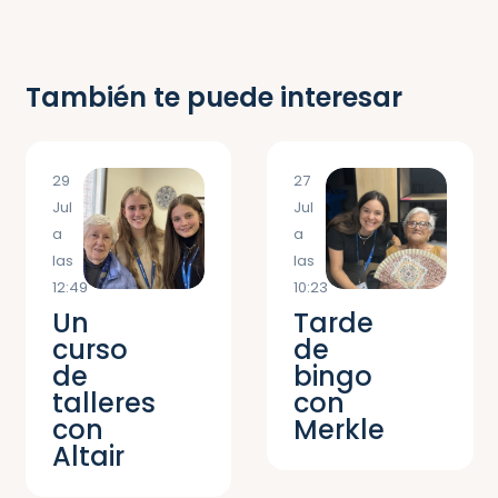
También te puede interesar
29
27
Jul
Jul
a
a
las
las
12:49
10:23
Un
Tarde
curso
de
de
bingo
talleres
con
con
Merkle
Altair