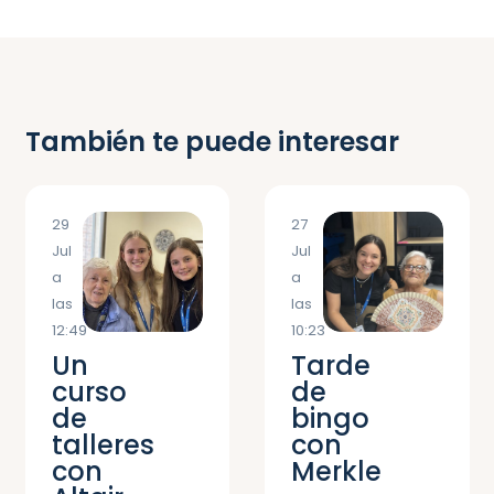
También te puede interesar
29
27
Jul
Jul
a
a
las
las
12:49
10:23
Un
Tarde
curso
de
de
bingo
talleres
con
con
Merkle