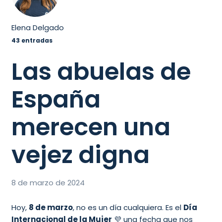
Elena Delgado
43 entradas
Las abuelas de
España
merecen una
vejez digna
8 de marzo de 2024
Hoy,
8 de marzo
, no es un día cualquiera. Es el
Día
Internacional de la Mujer
💜 una fecha que nos