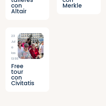
con
Merkle
Altair
23
Jul
a
las
13:55
Free
tour
con
Civitatis