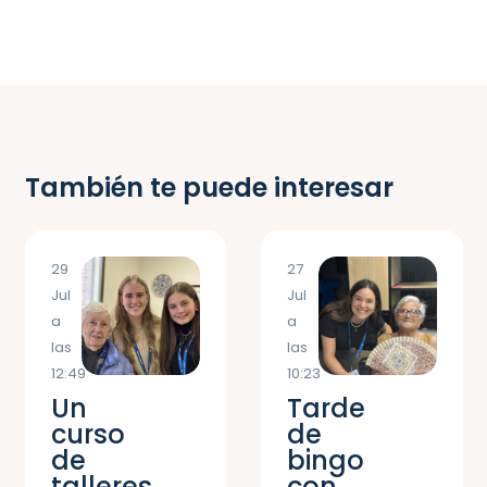
También te puede interesar
29
27
Jul
Jul
a
a
las
las
12:49
10:23
Un
Tarde
curso
de
de
bingo
talleres
con