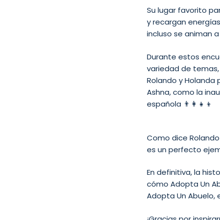
Su lugar favorito 
y recargan energías
incluso se animan a 
Durante estos encue
variedad de temas, 
Rolando y Holanda 
Ashna, como la inau
española 👨‍👩‍👧‍👦
Como dice Rolando
es un perfecto eje
En definitiva, la h
cómo Adopta Un Abu
Adopta Un Abuelo, e
¡Gracias por inspir