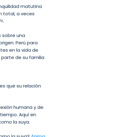
nquilidad matutina
n total, a veces
🏃
s sobre una
rigen: Perú para
es en la vida de
 parte de su familia
es que su relación
conexión humana y de
 tiempo. Aquí en
como la suya.
 como la suya?
Anima