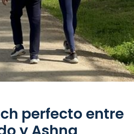
ch perfecto entre
do y Ashna