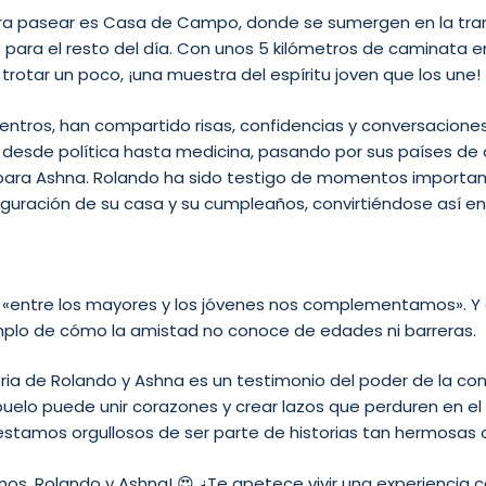
para pasear es Casa de Campo, donde se sumergen en la tra
 para el resto del día. Con unos 5 kilómetros de caminata e
trotar un poco, ¡una muestra del espíritu joven que los une! 
ntros, han compartido risas, confidencias y conversacione
desde política hasta medicina, pasando por sus países de o
para Ashna. Rolando ha sido testigo de momentos important
guración de su casa y su cumpleaños, convirtiéndose así en
«entre los mayores y los jóvenes nos complementamos». Y 
mplo de cómo la amistad no conoce de edades ni barreras.
istoria de Rolando y Ashna es un testimonio del poder de la 
elo puede unir corazones y crear lazos que perduren en el
stamos orgullosos de ser parte de historias tan hermosas 
arnos, Rolando y Ashna! 😍 ¿Te apetece vivir una experiencia