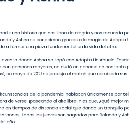
tir una historia que nos llena de alegría y nos recuerda 
ando y Ashna se conocieron gracias a la magia de Adopta 
o a formar una pieza fundamental en la vida del otro.
evento donde Ashna se topó con Adopta Un Abuelo. Fascin
o con personas mayores, no dudó en ponerse en contacto 
así, en mayo de 2021 se produjo el match que cambiaría sus
as circunstancias de la pandemia, hablaban únicamente por te
ra de verse: ¡paseando al aire libre! Y es que, ¿qué mejor m
o en tiempos de distancia social que dando un tranquilo pa
ntonces, todos los jueves son sagrados para Rolando y Ashn
del año.