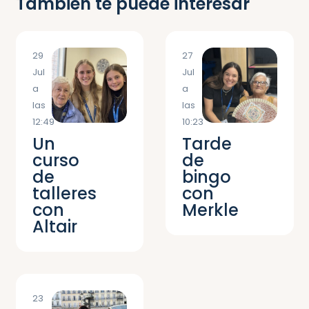
También te puede interesar
29
27
Jul
Jul
a
a
las
las
12:49
10:23
Un
Tarde
curso
de
de
bingo
talleres
con
con
Merkle
Altair
23