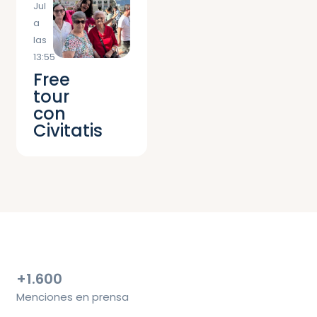
Jul
a
las
13:55
Free
tour
con
Civitatis
+1.600
Menciones en prensa