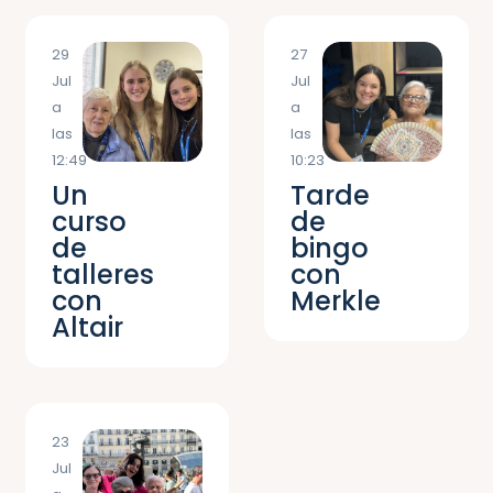
29
27
Jul
Jul
a
a
las
las
12:49
10:23
Un
Tarde
curso
de
de
bingo
talleres
con
con
Merkle
Altair
23
Jul