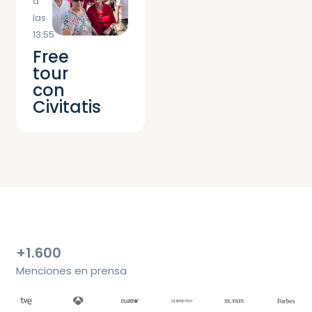
a
las
13:55
Free
tour
con
Civitatis
+1.600
Menciones en prensa