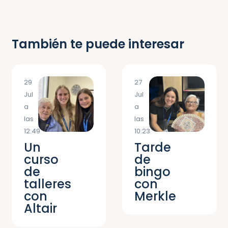
También te puede interesar
29
27
Jul
Jul
a
a
las
las
12:49
10:23
Un
Tarde
curso
de
de
bingo
talleres
con
con
Merkle
Altair