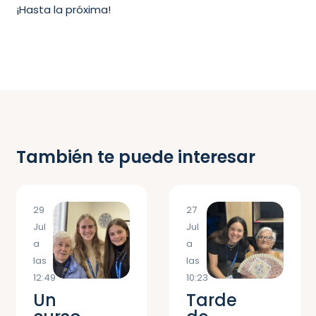
¡Hasta la próxima!
También te puede interesar
29
27
Jul
Jul
a
a
las
las
12:49
10:23
Un
Tarde