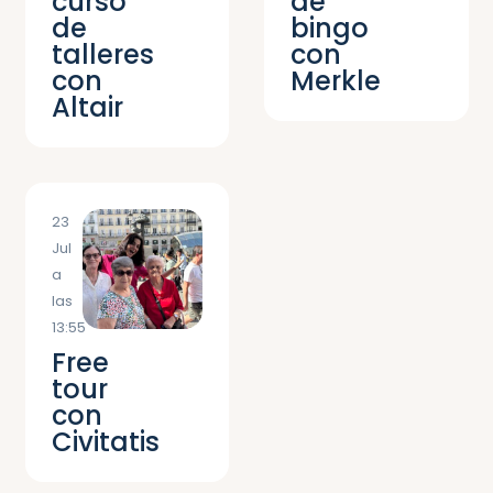
curso
de
de
bingo
talleres
con
con
Merkle
Altair
23
Jul
a
las
13:55
Free
tour
con
Civitatis