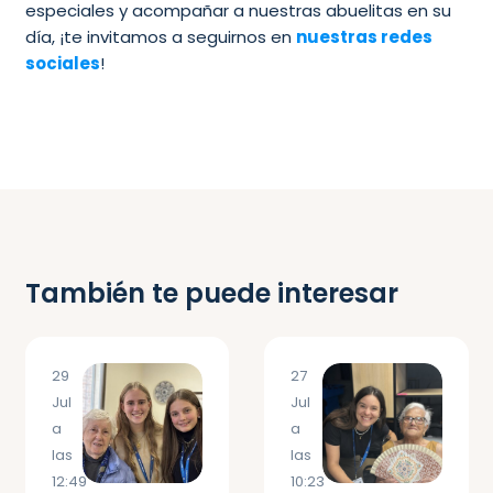
especiales y acompañar a nuestras abuelitas en su
día, ¡te invitamos a seguirnos en
nuestras redes
sociales
!
También te puede interesar
29
27
Jul
Jul
a
a
las
las
12:49
10:23