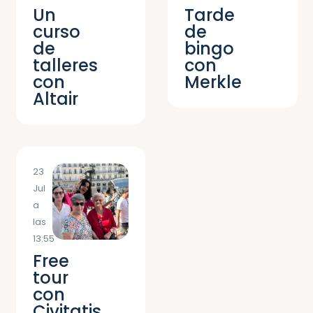
Un
Tarde
curso
de
de
bingo
talleres
con
con
Merkle
Altair
23
Jul
a
las
13:55
Free
tour
con
Civitatis