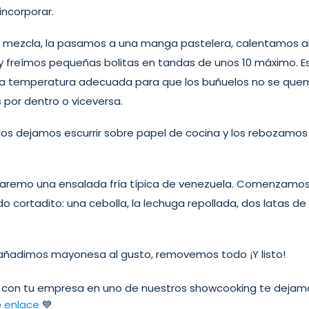
incorporar.
 la mezcla, la pasamos a una manga pastelera, calentamos 
y freímos pequeñas bolitas en tandas de unos 10 máximo. E
 la temperatura adecuada para que los buñuelos no se quem
por dentro o viceversa.
, los dejamos escurrir sobre papel de cocina y los rebozamo
 haremo una ensalada fría típica de venezuela. Comenzamos
 cortadito: una cebolla, la lechuga repollada, dos latas de 
 añadimos mayonesa al gusto, removemos todo ¡Y listo!
ar con tu empresa en uno de nuestros showcooking te dejam
e
enlace
💙