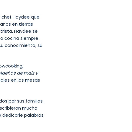
ra chef Haydee que
años en tierras
trista, Haydee se
 la cocina siempre
su conocimiento, su
howcooking,
ideños de maíz y
ciales en las mesas
s por sus familias.
escribieron mucho
e dedicarle palabras