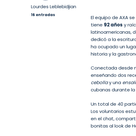
Lourdes Leblebidjian
16 entradas
El equipo de AXA se
tiene
92 años
y raí
latinoamericanas, d
dedicó a la escritu
ha ocupado un lugar
historia y la gastron
Conectada desde nue
enseñando dos rece
cebolla
y una
ensal
cubanas durante la
Un total de 40 par
Los voluntarios est
en el chat, compart
bonitas al look de 