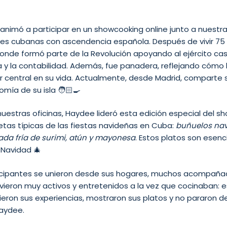
 animó a participar en un showcooking online junto a nuest
ces cubanas con ascendencia española. Después de vivir 75 
onde formó parte de la Revolución apoyando al ejército cas
ra y la contabilidad. Además, fue panadera, reflejando cómo
 central en su vida. Actualmente, desde Madrid, comparte 
omía de su isla 🧑🏻‍🍳
stras oficinas, Haydee lideró esta edición especial del s
tas típicas de las fiestas navideñas en Cuba:
buñuelos nav
ada fría de surimi, atún y mayonesa
. Estos platos son esen
 Navidad 🎄
ticipantes se unieron desde sus hogares, muchos acompañado
uvieron muy activos y entretenidos a la vez que cocinaban: 
ieron sus experiencias, mostraron sus platos y no pararon d
Haydee.