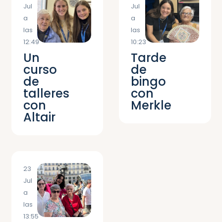
Jul
Jul
a
a
las
las
12:49
10:23
Un
Tarde
curso
de
de
bingo
talleres
con
con
Merkle
Altair
23
Jul
a
las
13:55