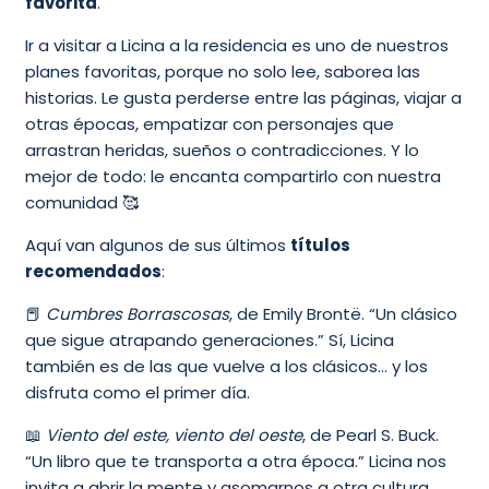
favorita
.
Ir a visitar a Licina a la residencia es uno de nuestros
planes favoritas, porque no solo lee, saborea las
historias. Le gusta perderse entre las páginas, viajar a
otras épocas, empatizar con personajes que
arrastran heridas, sueños o contradicciones. Y lo
mejor de todo: le encanta compartirlo con nuestra
comunidad 🥰
Aquí van algunos de sus últimos
títulos
recomendados
:
📕
Cumbres Borrascosas
, de Emily Brontë. “Un clásico
que sigue atrapando generaciones.” Sí, Licina
también es de las que vuelve a los clásicos… y los
disfruta como el primer día.
📖
Viento del este, viento del oeste
, de Pearl S. Buck.
“Un libro que te transporta a otra época.” Licina nos
invita a abrir la mente y asomarnos a otra cultura,