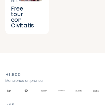
13:55
Free
tour
con
Civitatis
+1.600
Menciones en prensa