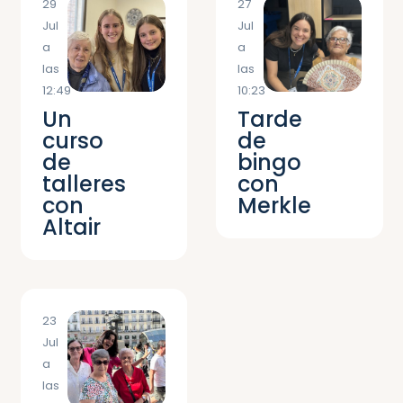
29
27
Jul
Jul
a
a
las
las
12:49
10:23
Un
Tarde
curso
de
de
bingo
talleres
con
con
Merkle
Altair
23
Jul
a
las