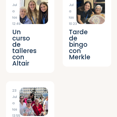
Jul
Jul
a
a
las
las
12:49
10:23
Un
Tarde
curso
de
de
bingo
talleres
con
con
Merkle
Altair
23
Jul
a
las
13:55