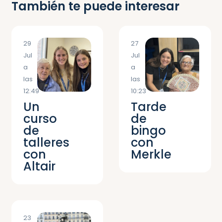
También te puede interesar
29
27
Jul
Jul
a
a
las
las
12:49
10:23
Un
Tarde
curso
de
de
bingo
talleres
con
con
Merkle
Altair
23