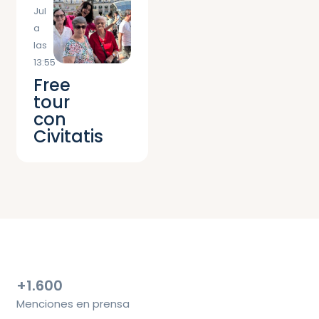
Jul
a
las
13:55
Free
tour
con
Civitatis
+1.600
Menciones en prensa