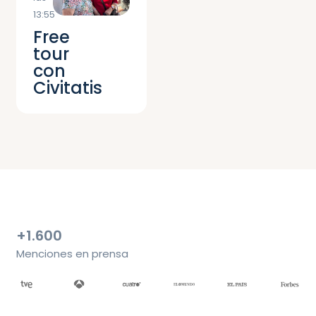
13:55
Free
tour
con
Civitatis
+1.600
Menciones en prensa