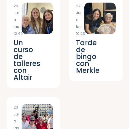
29
27
Jul
Jul
a
a
las
las
12:49
10:23
Un
Tarde
curso
de
de
bingo
talleres
con
con
Merkle
Altair
23
Jul
a
las