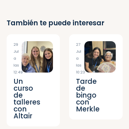
También te puede interesar
29
27
Jul
Jul
a
a
las
las
12:49
10:23
Un
Tarde
curso
de
de
bingo
talleres
con
con
Merkle
Altair