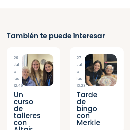
También te puede interesar
29
27
Jul
Jul
a
a
las
las
12:49
10:23
Un
Tarde
curso
de
de
bingo
talleres
con
con
Merkle
Altair