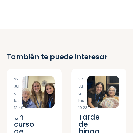
También te puede interesar
29
27
Jul
Jul
a
a
las
las
12:49
10:23
Un
Tarde
curso
de
de
bingo