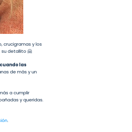
, crucigramas y los
su detallito 🤗
 cuando las
 ganas de más y un
 más a cumplir
pañadas y queridas.
ción
.