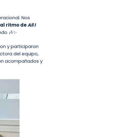
eracional. Nos
 al ritmo de
All I
undo 🎶✨
on y participaron
ectora del equipo,
eron acompañados y