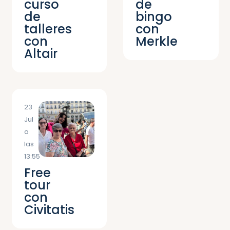
curso
de
de
bingo
talleres
con
con
Merkle
Altair
23
Jul
a
las
13:55
Free
tour
con
Civitatis