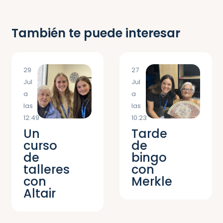
También te puede interesar
29
27
Jul
Jul
a
a
las
las
12:49
10:23
Un
Tarde
curso
de
de
bingo
talleres
con
con
Merkle
Altair