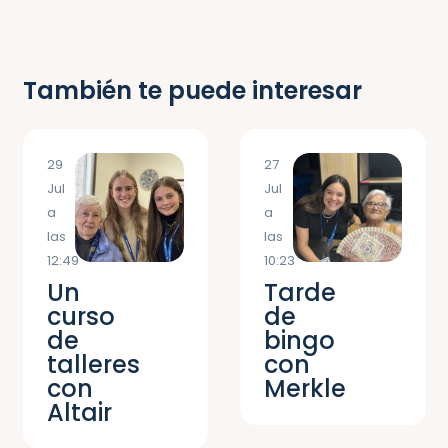
También te puede interesar
29
27
Jul
Jul
a
a
las
las
12:49
10:23
Un
Tarde
curso
de
de
bingo
talleres
con
con
Merkle
Altair