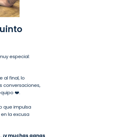
uinto
 muy especial:
al final, lo
as conversaciones,
quipo ❤️.
vo que impulsa
 en la excusa
…
¡y muchas ganas