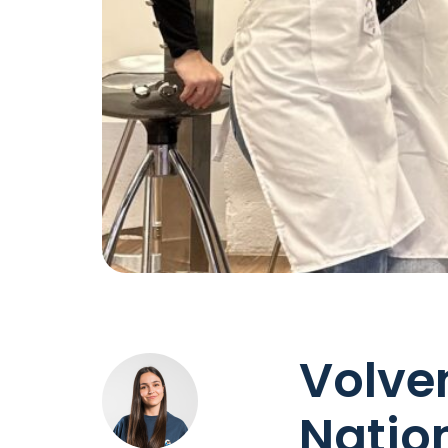
Volve
Natio