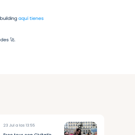
 building
aquí tienes
des 🚀.
23 Jul a las 13:55
Free tour con Civitatis