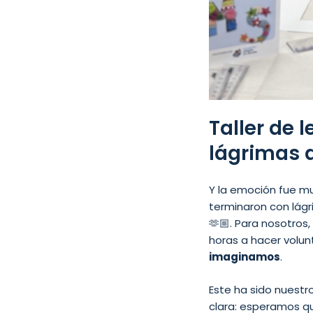
Taller de 
lágrimas 
Y la emoción fue mut
terminaron con lágr
🫶🏼. Para nosotro
horas a hacer volu
imaginamos
.
Este ha sido nuestr
clara: esperamos q