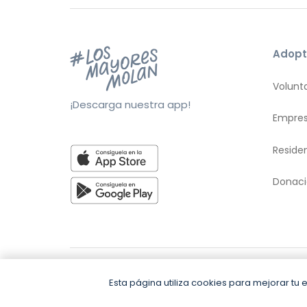
Adopt
Volunt
¡Descarga nuestra app!
Empre
Reside
Donac
© 2026 Adopta Un Abuelo
Términos y con
Esta página utiliza cookies para mejorar t