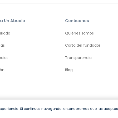
a Un Abuelo
Conócenos
ariado
Quiénes somos
sas
Carta del fundador
ncias
Transparencia
ión
Blog
diciones
Política y privacidad
Política
u experiencia. Si continuas navegando, entenderemos que las aceptas